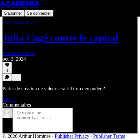
ACADEMIA HOMINES
S'abonner
Se connecter
Articles (publics)
Julia Cagé contre le capital
Arthur Homines
oct. 3, 2024
1
Parler de création de valeur serait-il trop demander ?
Lire →
Commentaires
© 2026 Arthur Homines
·
Publisher Privacy
∙
Publisher Terms