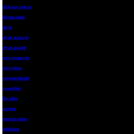
defense-privee
democratie
dette
droit-naturel
droit-positif
entrepreneur
entretiens
epistemologie
essentiels
fiscalite
guerre
immigration
inflation