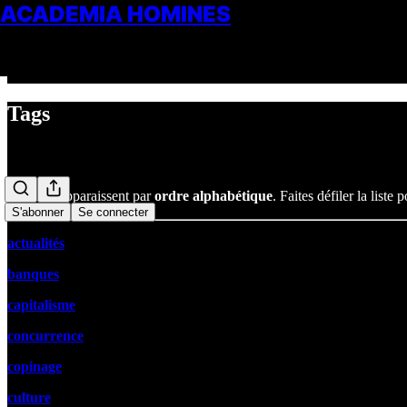
ACADEMIA HOMINES
Tags
Ces tags apparaissent par
ordre
alphabétique
. Faites défiler la list
S'abonner
Se connecter
actualités
banques
capitalisme
concurrence
copinage
culture