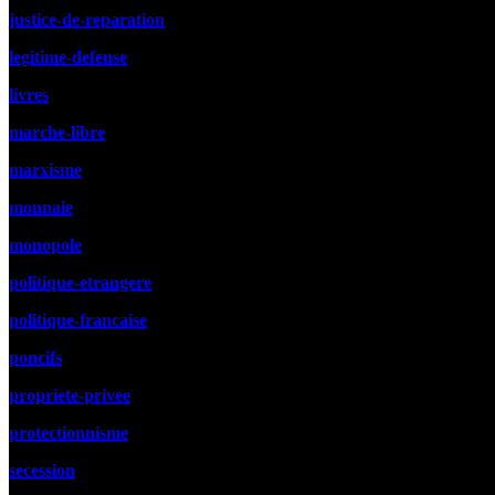
justice-de-reparation
legitime-defense
livres
marche-libre
marxisme
monnaie
monopole
politique-etrangere
politique-francaise
poncifs
propriete-privee
protectionnisme
secession