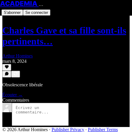
ACADEMIA HOMINES
S'abonner
Se connecter
Charles Gave et sa fille sont-ils
pertinents…
Arthur Homines
mars 8, 2024
Obsolescence libérale
Écouter →
Commentaires
© 2026 Arthur Homines
·
Publisher Privacy
∙
Publisher Terms