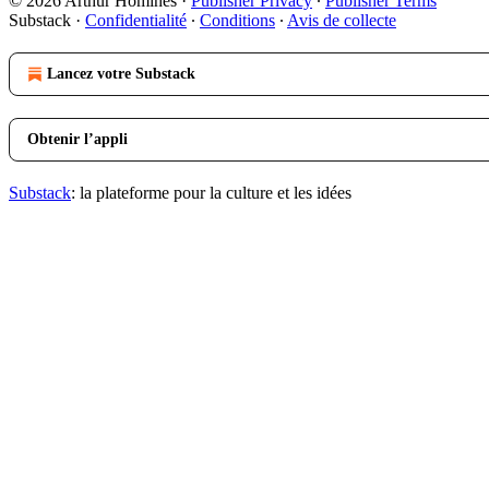
© 2026 Arthur Homines
·
Publisher Privacy
∙
Publisher Terms
Substack
·
Confidentialité
∙
Conditions
∙
Avis de collecte
Lancez votre Substack
Obtenir l’appli
Substack
: la plateforme pour la culture et les idées