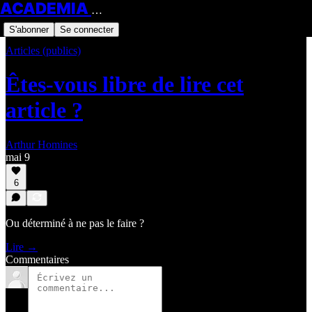
ACADEMIA HOMINES
S'abonner
Se connecter
Articles (publics)
Êtes-vous libre de lire cet
article ?
Arthur Homines
mai 9
6
Ou déterminé à ne pas le faire ?
Lire →
Commentaires