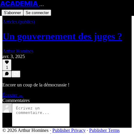
ACADEMIA HOMINES
S'abonner
Se connecter
Articles (publics)
Un gouvernement des juges ?
Arthur Homines
avr. 3, 2025
1
Encore un coup de la démocrassie !
Écouter →
Commentaires
© 2026 Arthur Homines
·
Publisher Privacy
∙
Publisher Terms