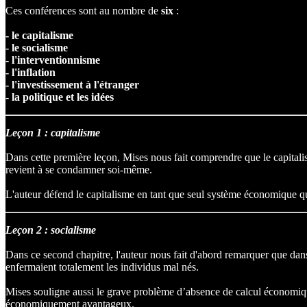
Ces conférences sont au nombre de
six
:
- le capitalisme
- le socialisme
- l'interventionnisme
- l'inflation
- l'investissement à l'étranger
- la politique et les idées
Leçon 1 : capitalisme
Dans cette première leçon, Mises nous fait comprendre que le capitalism
revient à se condamner soi-même.
L'auteur défend le capitalisme en tant que seul système économique qui
Leçon 2 : socialisme
Dans ce second chapitre, l'auteur nous fait d'abord remarquer que dans le
enfermaient totalement les individus mal nés.
Mises souligne aussi le grave problème d’absence de calcul économique 
économiquement avantageux.