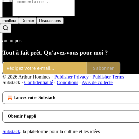
meilleur
Dernier
Discussions
Aucun post
Tout à fait prêt. Qu'avez-vous pour moi ?
S'abonner
© 2026 Arthur Homines
·
Publisher Privacy
∙
Publisher Terms
Substack
·
Confidentialité
∙
Conditions
∙
Avis de collecte
Lancez votre Substack
Obtenir l’appli
Substack
: la plateforme pour la culture et les idées