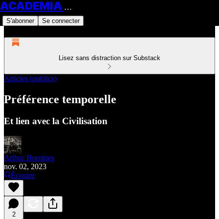
ACADEMIA HOMINES
S'abonner
Se connecter
Lisez sans distraction sur Substack
Articles (publics)
Préférence temporelle
Et lien avec la Civilisation
Arthur Homines
nov. 02, 2023
Écouter
2