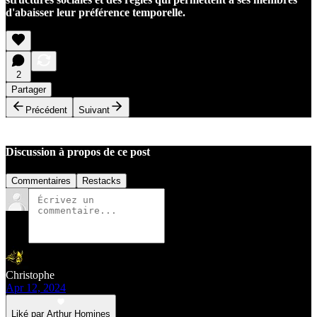
d'abaisser leur préférence temporelle.
2
Partager
Précédent
Suivant
Discussion à propos de ce post
Commentaires
Restacks
Christophe
Apr 12, 2024
Liké par Arthur Homines