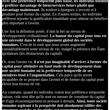
Avec une préférence temporelle plus basse, les individus tendent
à préférer davantage de biens/services futurs plutôt que
davantage maintenant
. Ils tendent à épargner, à investir et à
produire pour former du capital. En d'autres termes, les individus
préfèrent reporter la gratification immédiate pour obtenir un bénéfice
plus important à l'avenir.
Une fois la définition posée, il faut la lier au niveau de
développement civilisationnel.
La hausse du capital pour tous est
une nécessité dans le développement global des sociétés
humaines.
C'est de la sorte que nous avons augmenté
considérablement notre niveau de vie, malgré la présence des États
spoliateurs (les destructeurs du capital).
Or, nous l'avons vu,
il n'est pas imaginable d'arriver à former du
capital pour atteindre un haut stade de développement dans
une société humaine où la préférence temporelle de ses
membres tend à l'augmentation
. Cela parce qu'ils seront
incapables de se projeter dans l'avenir et de former du capital pour
élever leur niveau de vie.
Au contraire, quand les individus voient leur préférence temporelle
baisser, cela veut dire qu'ils sont en mesure de constituer du capital
et d'agir économiquement en pensant à demain.
Ainsi, toute société
humaine aspirant à la prospérité doit absolument édifier des
structures sociales et des règles qui permettent à ses membres