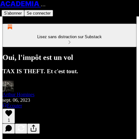
ACADEMIA HOMINES
S'abonner
Se connecter
Lisez sans distraction sur Substack
Oui, l'impôt est un vol
TAX IS THEFT. Et c'est tout.
Arthur Homines
sept. 06, 2023
Écouter
1