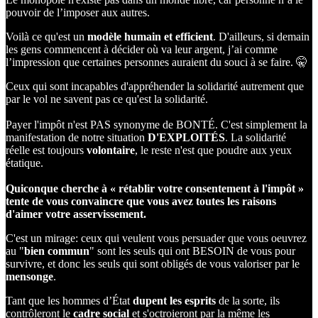
pouvoir de l’imposer aux autres.
Voilà ce qu'est un
modèle humain et efficient
. D'ailleurs, si demain
les gens commencent à décider où va leur argent, j’ai comme
l’impression que certaines personnes auraient du souci à se faire. 🤫
Ceux qui sont incapables d'appréhender la solidarité autrement que
par le vol ne savent pas ce qu'est la solidarité.
Payer l'impôt n'est PAS synonyme de BONTÉ. C'est simplement la
manifestation de notre situation
D'EXPLOITÉS
. La solidarité
réelle est toujours
volontaire
, le reste n'est que poudre aux yeux
étatique.
Quiconque cherche à « rétablir votre consentement à l'impôt »
tente de vous convaincre que vous avez toutes les raisons
d'aimer votre asservissement.
C'est un mirage: ceux qui veulent vous persuader que vous oeuvrez
au "
bien commun
" sont les seuls qui ont BESOIN de vous pour
survivre, et donc les seuls qui sont obligés de vous valoriser par le
mensonge
.
Tant que les hommes d’État
dupent
les
esprits
de la sorte, ils
contrôleront le
cadre
social
et s'octroieront par la même les