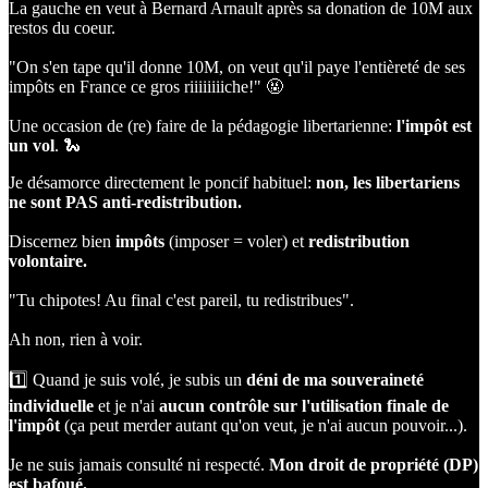
La gauche en veut à Bernard Arnault après sa donation de 10M aux
restos du coeur.
"On s'en tape qu'il donne 10M, on veut qu'il paye l'entièreté de ses
impôts en France ce gros riiiiiiiiche!" 🤬
Une occasion de (re) faire de la pédagogie libertarienne:
l'impôt est
un vol
. 🐍
Je désamorce directement le poncif habituel:
non, les libertariens
ne sont PAS anti-redistribution.
Discernez bien
impôts
(imposer = voler) et
redistribution
volontaire.
"Tu chipotes! Au final c'est pareil, tu redistribues".
Ah non, rien à voir.
1️⃣ Quand je suis volé, je subis un
déni de ma souveraineté
individuelle
et je n'ai
aucun contrôle sur l'utilisation finale de
l'impôt
(ça peut merder autant qu'on veut, je n'ai aucun pouvoir...).
Je ne suis jamais consulté ni respecté.
Mon droit de propriété (DP)
est bafoué.