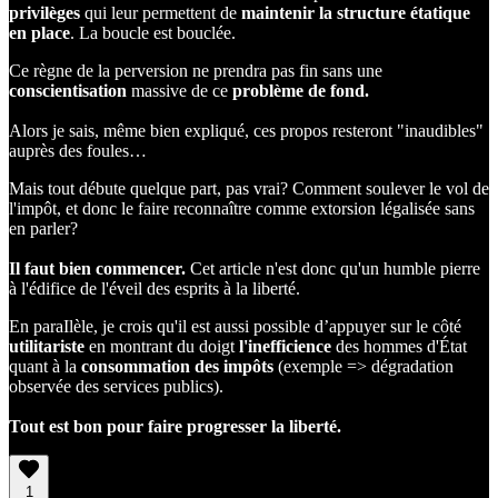
privilèges
qui leur permettent de
maintenir la structure étatique
en place
. La boucle est bouclée.
Ce règne de la perversion ne prendra pas fin sans une
conscientisation
massive de ce
problème de fond.
Alors je sais, même bien expliqué, ces propos resteront "inaudibles"
auprès des foules…
Mais tout débute quelque part, pas vrai? Comment soulever le vol de
l'impôt, et donc le faire reconnaître comme extorsion légalisée sans
en parler?
Il faut bien commencer.
Cet article n'est donc qu'un humble pierre
à l'édifice de l'éveil des esprits à la liberté.
En paraIlèle, je crois qu'il est aussi possible d’appuyer sur le côté
utilitariste
en montrant du doigt
l'inefficience
des hommes d'État
quant à la
consommation
des
impôts
(exemple => dégradation
observée des services publics).
Tout est bon pour faire progresser la liberté.
1