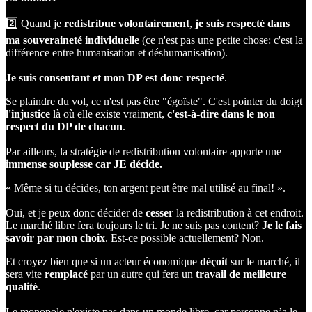
2️⃣ Quand je
redistribue
volontairement
,
je suis respecté dans
ma souveraineté individuelle
(ce n'est pas une petite chose: c'est la
différence entre humanisation et déshumanisation).
Je suis consentant et mon DP est donc respecté
.
Se plaindre du vol, ce n'est pas être "égoïste". C'est pointer du doigt
l'injustice
là où elle existe vraiment,
c'est-à-dire dans le non
respect du DP de chacun
.
Par ailleurs, la stratégie de redistribution volontaire apporte une
immense souplesse car JE décide.
« Même si tu décides, ton argent peut être mal utilisé au final! ».
Oui, et je peux donc décider de
cesser
la redistribution à cet endroit.
Le marché libre fera toujours le tri. Je ne suis pas content?
Je le fais
savoir par mon choix
. Est-ce possible actuellement? Non.
Et croyez bien que si un acteur économique
déçoit
sur le marché, il
sera vite
remplacé
par un autre qui fera un
travail
de
meilleure
qualité
.
Le monopole n'existe pas dans un monde libre, car personne n’a le