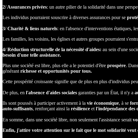
2/ Assurances privées
: un autre pilier de la solidarité dans une persp
Les individus pourraient souscrire à diverses assurances pour se
prot
3/ Charité & liens naturels
: en l'absence d'interventions étatiques, l
Les familles, les voisins, les églises et autres groupes pourraient s'en
4/ Réduction structurelle de la nécessité d'aides:
au sein d'une soci
besoin d'une telle assistance.
Plus une société est libre, plus elle a le potentiel d'être
prospère
. Dans
générant
richesse et opportunités pour tous.
Cette prospérité croissante signifie que de plus en plus d'individus p
De plus, en
l'absence d'aides sociales
garanties par un État, il n'y a
a
Ils sont poussés à participer activement à la
vie économique
, à se
for
auto
-
suffisants
, renforçant ainsi la
résilience
et
l'indépendance des
En somme, dans une société libre, non seulement l'assistance serait
vo
Enfin, j'attire votre attention sur le fait que le mot solidarité v