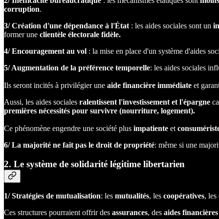
2/ Inefficacité bureaucratique
: les mécanismes étatiques sont
moin
corruption
.
3/ Création d'une dépendance à l'État
: les aides sociales sont un
i
former une
clientèle électorale fidèle.
4/ Encouragement au vol
: la mise en place d'un système d'aides soci
5/ Augmentation de la préférence temporelle
: les aides sociales inf
Ils seront incités à privilégier une
aide financière immédiate
et garant
Aussi, les aides sociales
ralentissent l'investissement et l'épargne
ca
premières nécessités pour survivre (nourriture, logement).
Ce phénomène engendre une société plus
impatiente
et
consumérist
6/ La majorité ne fait pas le droit de propriété
: même si une majorit
2. Le système de solidarité légitime libertarien
1/ Stratégies de mutualisation
: les
mutualités
, les
coopératives
, les
Ces structures pourraient offrir des
assurances
, des
aides financières