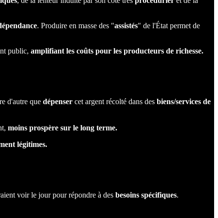
iques
, de la lenteur induite par son côté très
procédurier
et de la
dépendance
. Produire en masse des "
assistés
" de l'État permet de
ent public,
amplifiant les coûts pour les producteurs de richesse.
ire d'autre que
dépenser
cet argent récolté dans des
biens/services de
nt,
moins prospère sur le long terme.
ment légitimes.
aient voir le jour pour répondre à des
besoins spécifiques
.