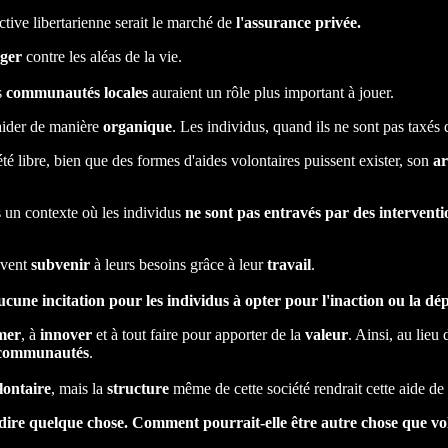
ective libertarienne serait le marché de
l'assurance privée.
éger
contre les aléas de la vie.
es
communautés
locales
auraient un rôle plus important à jouer.
traider de manière
organique
. Les individus, quand ils ne sont pas taxés 
été libre, bien que des formes d'aides volontaires puissent exister, son
ar
 un contexte où les individus
ne sont pas entravés par des interventi
euvent
subvenir
à leurs besoins grâce à leur
travail
.
ucune incitation pour les individus à opter pour l'inaction ou la d
mer
, à
innover
et à tout faire pour apporter de la
valeur
. Ainsi, au lieu
 communautés
.
lontaire
, mais la
structure
même de cette société rendrait cette aide de
eut dire quelque chose. Comment pourrait-elle être autre chose que v