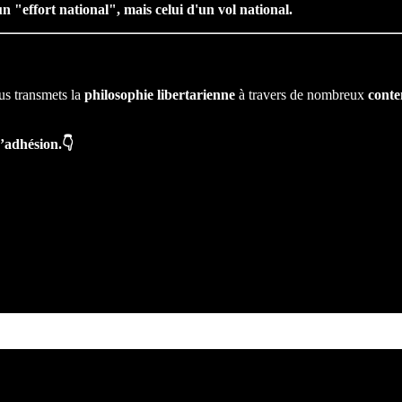
'un "effort national", mais celui d'un vol national.
us transmets la
philosophie
libertarienne
à travers de nombreux
conte
d’adhésion.👇