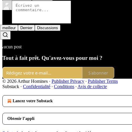
meilleur
Dernier
Discussions
Aucun post
Tout à fait prêt. Qu'avez-vous pour moi ?
S'abonner
© 2026 Arthur Homines
·
Publisher Privacy
∙
Publisher Terms
Substack
·
Confidentialité
∙
Conditions
∙
Avis de collecte
Lancez votre Substack
Obtenir l’appli