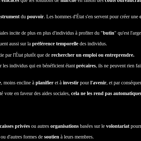
s
efficaces
que les solutions de
marché
en raison des
coûts bureaucrat
nstrument
du
pouvoir
. Les hommes d'État s'en servent pour créer une
ales incite de plus en plus d'individus à profiter du "
butin
" qu'est l'arg
luent aussi sur la
préférence temporelle
des individus.
ie par l'État plutôt que de
rechercher un emploi ou entreprendre.
r les individus qui en bénéficient étant
précaires
, ils ne peuvent rien fa
e
, moins encline à
planifier
et à
investir
pour
l'avenir
, et par conséque
é vote en faveur des aides sociales,
cela ne les rend pas automatique
caisses privées
ou autres
organisations
basées sur le
volontariat
pourr
ou d'autres formes de
soutien
à leurs membres.