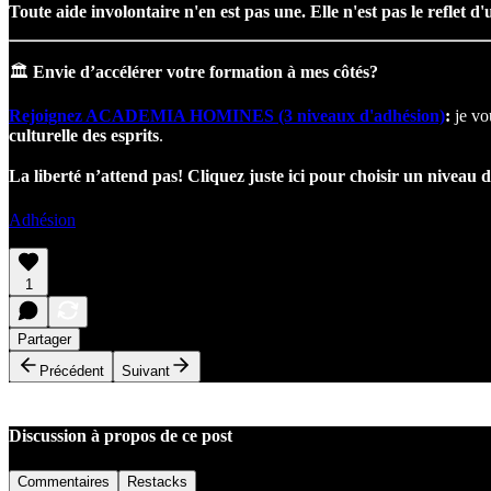
Toute aide involontaire n'en est pas une. Elle n'est pas le reflet d
🏛
Envie d’accélérer votre formation à mes côtés?
Rejoignez ACADEMIA HOMINES (3 niveaux d'adhésion)
:
je vo
culturelle des esprits
.
La liberté n’attend pas! Cliquez juste ici pour choisir un niveau 
Adhésion
1
Partager
Précédent
Suivant
Discussion à propos de ce post
Commentaires
Restacks