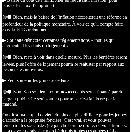
▶︎ Baisse du coût de l’immobilier en réduisant l’inflation (pour
baisser les taux d’emprunts)
🟡⚫️ Bien, mais la baisse de l’inflation nécessiterait une réforme en
profondeur de la politique monétaire. À voir ce qu'il compte faire
avec la FED, notamment.
▶︎ Souhaite détricoter certaines réglementations « inutiles qui
augmentent les coûts du logement »
🟡⚫️ Bien, reste à voir dans quelle mesure. Plus les barrières seront
levées, plus l'offre de logement pourra se réajuster par rapport aux
besoins des individus.
▶︎ Veut soutenir les primo-accédants
🟡⚫️ Non. Son soutien aux primo-accédants serait financé par de
l'argent public. Le seul soutien pour tous, c'est la liberté par le
marché.
On dit souvent qu'il devient de plus en plus difficile pour les jeunes
d'accéder à la propriété foncière. C'est vrai, et vous pouvez
remercier les socialistes (de gauche comme droite, ne vous trompez
pas) d'avoir paralysé le marché depuis toutes ces années (là-bas,