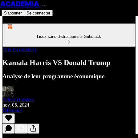
ACADEMIA HOMINES
S'abonner
Se connecter
Lisez sans distraction sur Substack
Articles (publics)
Kamala Harris VS Donald Trump
Analyse de leur programme économique
Arthur Homines
nov. 05, 2024
Écouter