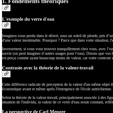
1. Fondements théoriques
L'exemple du verre d'eau
Imaginez-vous perdu dans le désert, sous un soleil de plomb, pris d’un
d'une valeur inestimable. Pourquoi ? Parce que dans votre situation, l
Inversement, si vous vous trouvez tranquillement chez vous, avec l’ea
survie (on peut imaginer d’autres usages pour l’eau). Disons que vos b
est perçu comme ayant beaucoup moins de valeur, car votre contexte et v
Contraste avec la théorie de la valeur-travail
Cette différence radicale de perception de la valeur d'un même objet ill
économique avant et même après l'émergence de l'école autrichienne.
Selon la théorie de la valeur-travail, principalement associée à des f
situation de l'individu, la valeur de ce verre d'eau serait constant, reflé
La perspective de Carl Menger