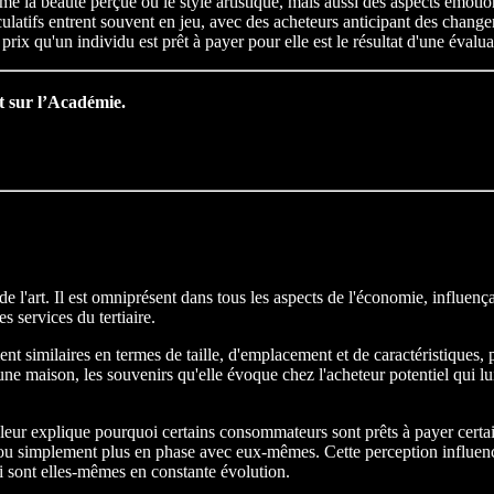
me la beauté perçue ou le style artistique, mais aussi des aspects émot
culatifs entrent souvent en jeu, avec des acheteurs anticipant des chang
prix qu'un individu est prêt à payer pour elle est le résultat d'une évalua
t sur l’Académie.
 l'art. Il est omniprésent dans tous les aspects de l'économie, influenç
s services du tertiaire.
similaires en termes de taille, d'emplacement et de caractéristiques, p
d'une maison, les souvenirs qu'elle évoque chez l'acheteur potentiel qui 
leur explique pourquoi certains consommateurs sont prêts à payer certai
ou simplement plus en phase avec eux-mêmes. Cette perception influence 
i sont elles-mêmes en constante évolution.