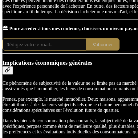
Ces critères peuvent inclure des considérations esthétiques pures, com
avec l'expérience personnelle de l'acheteur. En outre, des facteurs spé
spécifique au fil du temps. La décision d'acheter une œuvre d'art, et le 
🏛️ Pour accéder à tous mes contenus, choisissez un niveau payan
S'abonner
Implications économiques générales
Ce phénomène de subjectivité de la valeur ne se limite pas au marché de
aussi variés que l'immobilier, les biens de consommation courants ou le
Prenez, par exemple, le marché immobilier. Deux maisons, apparemment 
être attribuées à des facteurs subjectifs tels que le charme personnel 
considérations spéculatives sur l'évolution future du quartier.
Dans les biens de consommation plus courants, la subjectivité de la va
spécifiques, perçues comme étant de meilleure qualité, plus durables, 
les préférences et les évaluations individuelles des consommateurs, qu