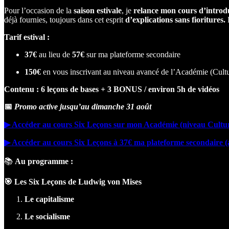
Pour l’occasion de la
saison
estivale
, je
relance mon cours d’introd
déjà fournies, toujours dans cet esprit
d’explications
sans fioritures.
L
Tarif estival :
37€
au lieu de
57€
sur ma plateforme secondaire
150€
en vous inscrivant au niveau avancé de l’Académie (Cultur
Contenu : 6 leçons de bases + 3 BONUS / environ 5h de vidéos
📅
Promo
active jusqu’au dimanche 31 août
▶︎ Accéder au cours Six Leçons sur mon Académie (niveau Cultur
▶︎ Accéder au cours Six Leçons à 37€ ma plateforme secondaire (a
📚
Au programme :
🎯 Les Six Leçons de Ludwig von Mises
Le capitalisme
Le socialisme