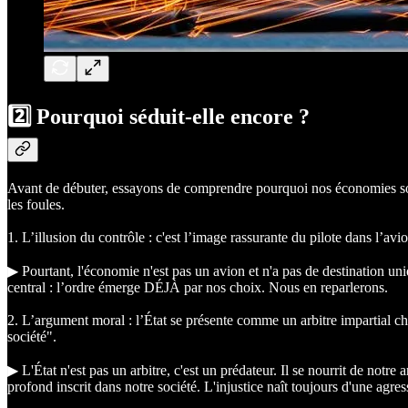
2️⃣ Pourquoi séduit-elle encore ?
Avant de débuter, essayons de comprendre pourquoi nos économies sont b
les foules.
1. L’illusion du contrôle : c'est l’image rassurante du pilote dans l’av
▶︎ Pourtant, l'économie n'est pas un avion et n'a pas de destination u
central : l’ordre émerge DÉJÀ par nos choix. Nous en reparlerons.
2. L’argument moral : l’État se présente comme un arbitre impartial cha
société".
▶︎ L'État n'est pas un arbitre, c'est un prédateur. Il se nourrit de notre
profond inscrit dans notre société. L'injustice naît toujours d'une agre