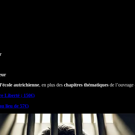
r
eur
l’école autrichienne
, en plus des
chapitres
thématiques
de l’ouvrage
e Liberté ; 150€)
u lieu de 57€)