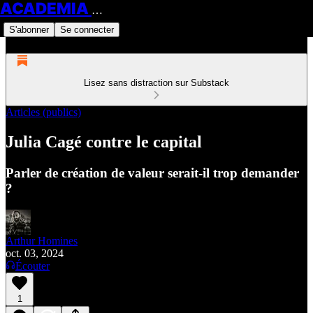
ACADEMIA HOMINES
S'abonner
Se connecter
Lisez sans distraction sur Substack
Articles (publics)
Julia Cagé contre le capital
Parler de création de valeur serait-il trop demander
?
Arthur Homines
oct. 03, 2024
Écouter
1